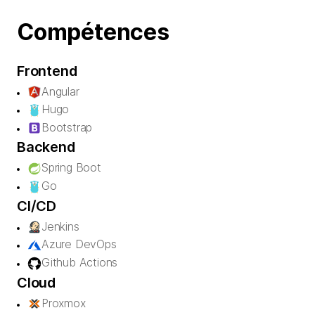
Compétences
Frontend
Angular
Hugo
Bootstrap
Backend
Spring Boot
Go
CI/CD
Jenkins
Azure DevOps
Github Actions
Cloud
Proxmox